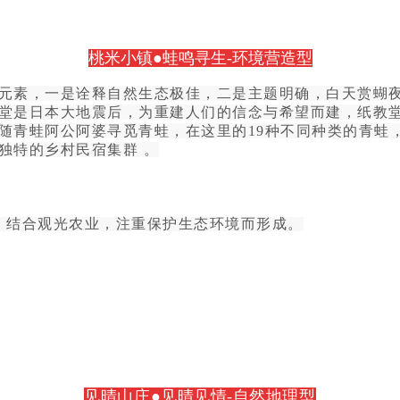
桃米小镇●蛙鸣寻生-环境营造型
元素，一是诠释自然生态极佳，二是主题明确，白天赏蝴
堂是日本大地震后，为重建人们的信念与希望而建，纸教
随青蛙阿公阿婆寻觅青蛙，在这里的19种不同种类的青蛙
独特的乡村民宿集群 。
农业，结合观光农业，注重保护生态环境而形成。
见晴山庄●见晴见情-自然地理型