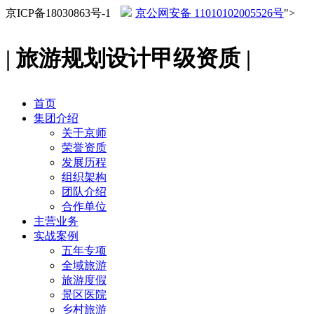
京ICP备18030863号-1
京公网安备 11010102005526号
">
| 旅游规划设计甲级资质 |
首页
集团介绍
关于京师
荣誉资质
发展历程
组织架构
团队介绍
合作单位
主营业务
实战案例
五年专项
全域旅游
旅游度假
景区医院
乡村旅游