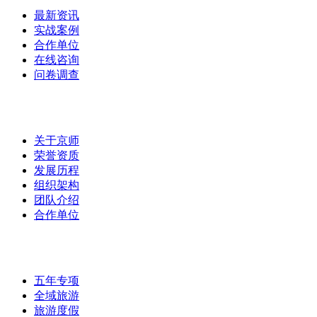
最新资讯
实战案例
合作单位
在线咨询
问卷调查
集团介绍
/
关于京师
荣誉资质
发展历程
组织架构
团队介绍
合作单位
实战案例
/
五年专项
全域旅游
旅游度假