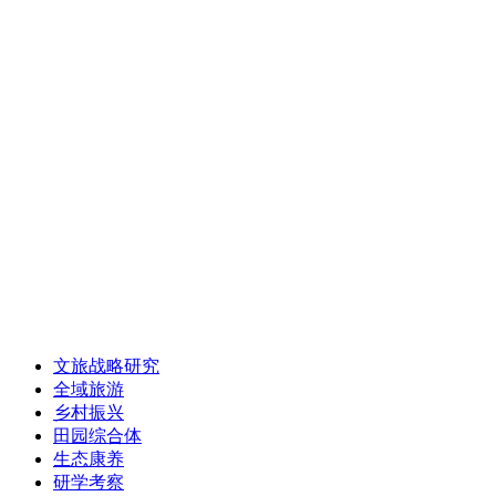
文旅战略研究
全域旅游
乡村振兴
田园综合体
生态康养
研学考察