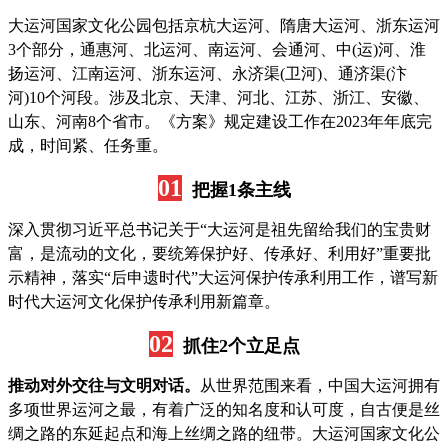
大运河国家文化公园包括京杭大运河、隋唐大运河、浙东运河
3个部分，通惠河、北运河、南运河、会通河、中(运)河、淮
扬运河、江南运河、浙东运河、永济渠(卫河)、通济渠(汴
河)10个河段。涉及北京、天津、河北、江苏、浙江、安徽、
山东、河南8个省市。《方案》规定建设工作在2023年年底完
成，时间紧、任务重。
01
把握1条主线
深入贯彻习近平总书记关于“大运河是祖先留给我们的宝贵财
富，是流动的文化，要统筹保护好、传承好、利用好”重要批
示精神，落实“后申遗时代”大运河保护传承利用工作，谱写新
时代大运河文化保护传承利用新篇章。
02
抓住2个立足点
推动对外交往与文明对话。
从世界范围来看，中国大运河拥有
多项世界运河之最，有着广泛的知名度和认可度，自古便是丝
绸之路的东延起点和海上丝绸之路的纽带。大运河国家文化公