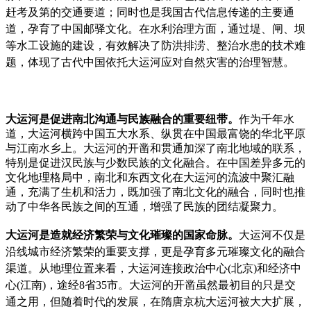
赶考及第的交通要道；同时也是我国古代信息传递的主要通
道，孕育了中国邮驿文化。在水利治理方面，通过堤、闸、坝
等水工设施的建设，有效解决了防洪排涝、整治水患
的技术难
题，体现了古代中国依托大运河应对自然灾害的治理智慧。
大运河是促进南北沟通与民族融合的重要纽带。
作为千年水
道，大运河横跨中国五大水系、纵贯在中国最富饶的华北平原
与江南水乡上。大运河的开凿和贯通加深了南北地域的联系，
特别是促进汉民族与少数民族的文化融合。在中国差异多元的
文化地理格局中，南北和东西文化在大运河的流波中聚汇融
通，充满了生机和活力，既加强了南北文化的融合，同时也推
动了中华各民族之间的互通，增强了民族的团结凝聚力。
大运河是造就经济繁荣与文化璀璨的国家命脉。
大运河不仅是
沿线城市经济繁荣的重要支撑，更是孕育多元璀璨文化的融合
渠道。从地理位置来看，大运河连接政治中心(北京)和经济中
心(江南)，途经8省35市。大运河的开凿虽然最初目的只是交
通之用，但随着时代的发展，在隋唐京杭大运河被大大扩展，