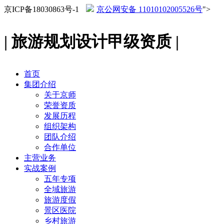
京ICP备18030863号-1
京公网安备 11010102005526号
">
| 旅游规划设计甲级资质 |
首页
集团介绍
关于京师
荣誉资质
发展历程
组织架构
团队介绍
合作单位
主营业务
实战案例
五年专项
全域旅游
旅游度假
景区医院
乡村旅游