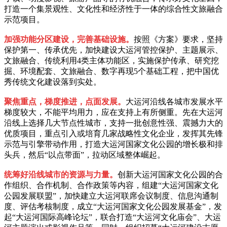
打造一个集景观性、文化性和经济性于一体的综合性文旅融合
示范项目。
加强功能分区建设，完善基础设施。
按照《方案》要求，坚持
保护第一、传承优先，加快建设大运河管控保护、主题展示、
文旅融合、传统利用4类主体功能区，实施保护传承、研究挖
掘、环境配套、文旅融合、数字再现5个基础工程，把中国优
秀传统文化建设落到实处。
聚焦重点，梯度推进，点面发展。
大运河沿线各城市发展水平
梯度较大，不能平均用力，应在支持上有所侧重。先在大运河
沿线上选择几大节点性城市，支持一批创意性强、震撼力大的
优质项目，重点引入或培育几家战略性文化企业，发挥其先锋
示范与引擎带动作用，打造大运河国家文化公园的增长极和排
头兵，然后“以点带面”，拉动区域整体崛起。
统筹好沿线城市的资源与力量。
创新大运河国家文化公园的合
作组织、合作机制、合作政策等内容，组建“大运河国家文化
公园发展联盟”，加快建立大运河联席会议制度、信息沟通制
度、评估考核制度，成立“大运河国家文化公园发展基金”，发
起“大运河国际高峰论坛”，联合打造“大运河文化庙会”、大运