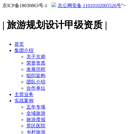
京ICP备18030863号-1
京公网安备 11010102005526号
">
| 旅游规划设计甲级资质 |
首页
集团介绍
关于京师
荣誉资质
发展历程
组织架构
团队介绍
合作单位
主营业务
实战案例
五年专项
全域旅游
旅游度假
景区医院
乡村旅游