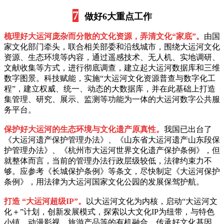
7
做好6大重点工作
梳理好大运河庞杂而分散的文化资源，弄清文化“家底”。
由国
家文化部门牵头，联合相关部委和沿线城市，围绕大运河文化
资源、生态环境等内容，通过遥感技术、无人机、实地调研、
文献收集等方式，进行彻底调查，建立起大运河数据库和三维
数字图景。科技赋能，实施“大运河文化资源普查与数字化工
程”，建立权威、统一、动态的大数据库，并在此基础上打造
集管理、研究、展示、监测等功能为一体的大运河数字公共服
务平台。
保护好大运河的生态环境与文化遗产原真性。
我国已出台了
《大运河遗产保护管理办法》、《山东省大运河遗产山东段保
护管理办法》、《杭州市大运河世界文化遗产保护条例》，但
就整体而言，当前的管理办法行政层级较低，法律约束力不
够。应参考《长城保护条例》等条文，尽快制定《大运河保护
条例》，用法律为大运河国家文化公园的发展保驾护航。
打造 “大运河超级IP”。
以大运河文化为内核，启动“大运河文
化＋”计划，创新发展模式，探索以大文化IP为纽带，与特色
小镇、动漫影视、旅游产品等的有机融合，传承好文化基因，