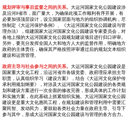
规划评审与事后监督之间的关系。
大运河国家文化公园建设涉
及沿河8省市，面广量大，为确保此项工作顺利有序开展，有
必要加强顶层设计，设立国家层面与地方的组织协调机构，尽
快制定《大运河保护条例》、《大运河国家文化公园建设与管
理办法》，组建国家大运河国家文化公园建设专家委员会，对
各地上报的大运河国家文化公园规划建设项目进行归口评审。
另外，要充分发挥全国人大和地方人大的监督作用，明确地方
政府的主体责任，确保其严格按照评审通过后的规划文本组织
建设和运营管理。
政府主导与社会参与之间的关系。
大运河国家文化公园建设是
国家重大文化工程，沿运河省市各级党委、政府理应承担主导
职责，认真组织学习《建设方案》，结合《大运河文化保护传
承利用规划纲要》，对涉及大运河国家文化公园建设的各类规
划和建设方案进行一次全面的修改完善，形成具体的工作计划
和实施方案，在此基础上抓紧组织实施。大运河国家文化公园
建设更是重大文化惠民工程，在规划建设和管理利用中需要汇
聚民智、发动民力，要鼓励各类社会力量在政府主导、引导下
参与其中，形成大运河国家文化公园建设与管理的各方合力。