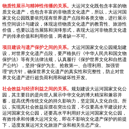
物质性展示与精神性传播的关系。
大运河文化既包含丰富的物
质文化遗产，也包含丰富的非物质文化遗产，所以，大运河国
家文化公园既要依托现有世界遗产点段和各类文物，进行展示
性空间设计与建设，体现这些物质文化遗产的教育性、旅游性
价值，也要以适当展陈和演绎形式，表现大运河非物质文化遗
产的传承价值和利用价值，两者缺一不可。
项目建设与遗产保护之间的关系。
大运河国家文化公园规划建
设，对世界文化遗产点段，要严格执行《中华人民共和国文物
保护法》等有关法律法规，认真履行《保护世界文化和自然遗
产公约》，坚持“保护为主、抢救第一、合理利用、加强管
理”的方针，确保世界文化遗产的真实性和完整性，防止对世
界文化遗产进行超负荷利用和破坏性开发。
社会效益与经济利益之间的关系。
规划建设大运河国家文化公
园，其主要目的是向世人展示中华文化的博大精深和兼容并
蓄，提高优秀传统文化的持久影响力，坚定国人文化自信。所
以，实现其社会效益应摆在突出位置，不仅要高水平建设好大
运河国家文化公园，还要高水平利用好大运河国家文化公园，
有效传承和传播大运河文化，即在不影响文化遗产保护的前提
下，适度发展运河文化旅游产业和相关生态产业。